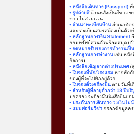
• หนังสือเดินทาง (Passport)
ที
• รูปถ่ายสี
ด้านหลังเป็นสีขาว ขนา
ขาว ไม่สวมแว่น
• สำเนาทะเบียนบ้าน
สำเนาบัตรป
และ ทะเบียนสมรสต้องเป็นตัวจริง
• หลักฐานการเงิน Statement
ย
ออมทรัพย์ส่วนตัวพร้อมสมุด (ตั
• จดหมายรับรองการทำงานเป็
• หลักฐานการทำงาน
เช่น หนัง
กิจการ)
• หนังสือเชิญจากต่างประเทศ
(ธ
• ใบจองที่พัก/โรงแรม
หากพักกับ
ของผู้ที่จะไปพักอยู่ด้วย
• ใบจองตั่วเครื่องบิน
ตามวันที่เ
• สำหรับผู้ที่อายุต่ำกว่า 18 ปีบริ
ปกครอง จะต้องมีหนังสือยินยอ
• ประกันการเดินทาง
วงเงินไม่น
• แบบฟอร์มวีซ่า
กรอกข้อมูลครบถ