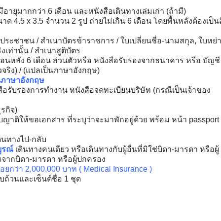
่มีอายุมากกว่า 6 เดือน และหนังสือเดินทางเล่มเก่า (ถ้ามี)
ด 4.5 x 3.5 จำนวน 2 รูป ถ่ายไม่เกิน 6 เดือน โดยพื้นหลังต้องเป็นส
ระชาชน / สำเนาบัตรข้าราชการ / ใบเปลี่ยนชื่อ-นามสกุล, ใบหย่
เท่านั้น / สำเนาสูติบัตร
้อนหลัง 6 เดือน ส่วนตัวหรือ หนังสือรับรองจากธนาคาร หรือ บัญชี
วจริง) / (แปลเป็นภาษาอังกฤษ)
นภาษาอังกฤษ
สือรับรองการทำงาน หนังสือจดทะเบียนบริษัท (กรณีเป็นเจ้าของ
ุรกิจ)
ญาติให้ขอเอกสาร ที่ระบุว่าจะมาพักอยู่ด้วย พร้อม หน้า passport
ดินทางไป-กลับ
บูรณ์
เดินทางคนเดียว หรือเดินทางกับผู้อื่นที่มิใช่บิดา-มารดา หรือผู้
มจากบิดา-มารดา หรือผู้ปกครอง
้อยกว่า 2,000,000 บาท ( Medical Insurance )
้วนและเซ็นต์ชื่อ 1 ชุด