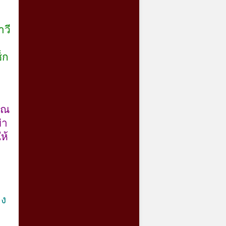
ำวี
็ก
คุณ
่า
ห้
าง